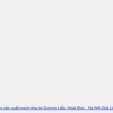
áy sản xuất mạch nha tại Dương Liễu, Hoài Đức , Hà Nội Giá: L