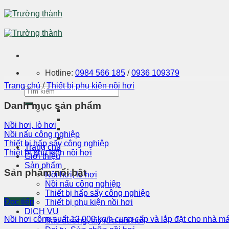
Skip
to
content
Hotline:
0984 566 185
/
0936 109379
Trang chủ
/
Thiết bị phụ kiện nồi hơi
Danh mục sản phẩm
Nồi hơi, lò hơi
Nồi nấu công nghiệp
Thiết bị hấp sấy công nghiệp
Trang chủ
Thiết bị phụ kiện nồi hơi
Giới thiệu
Sản phẩm
Sản phẩm nổi bật
Nồi hơi, lò hơi
Nồi nấu công nghiệp
Thiết bị hấp sấy công nghiệp
Đọc tiếp
Thiết bị phụ kiện nồi hơi
DỊCH VỤ
Nồi hơi công suất 12 000 kg/h cung cấp và lắp đặt cho nhà m
Bảo dưỡng, tẩy rửa nồi hơi