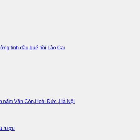
ưởng tinh dầu quế hồi Lào Cai
làm nấm Vân Côn,Hoài Đức ,Hà Nội
ấu rượu