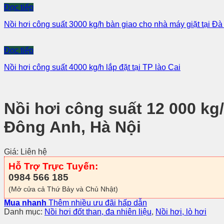
Đọc tiếp
Nồi hơi công suất 3000 kg/h bàn giao cho nhà máy giặt tại Đ
Đọc tiếp
Nồi hơi công suất 4000 kg/h lắp đặt tại TP lào Cai
Nồi hơi công suất 12 000 kg/
Đông Anh, Hà Nội
Giá: Liên hệ
Hỗ Trợ Trực Tuyến:
0984 566 185
(Mở cửa cả Thứ Bảy và Chủ Nhật)
Mua nhanh
Thêm nhiều ưu đãi hấp dẫn
Danh mục:
Nồi hơi đốt than, đa nhiên liệu
,
Nồi hơi, lò hơi