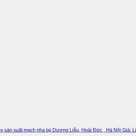
áy sản xuất mạch nha tại Dương Liễu, Hoài Đức , Hà Nội Giá: L