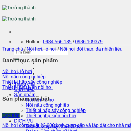
Skip
to
content
Hotline:
0984 566 185
/
0936 109379
Trang chủ
/
Nồi hơi, lò hơi
/
Nồi hơi đốt than, đa nhiên liệu
Danh mục sản phẩm
Nồi hơi, lò hơi
Nồi nấu công nghiệp
Thiết bị hấp sấy công nghiệp
Trang chủ
Thiết bị phụ kiện nồi hơi
Giới thiệu
Sản phẩm
Sản phẩm nổi bật
Nồi hơi, lò hơi
Nồi nấu công nghiệp
Thiết bị hấp sấy công nghiệp
Đọc tiếp
Thiết bị phụ kiện nồi hơi
DỊCH VỤ
Nồi hơi công suất 12 000 kg/h cung cấp và lắp đặt cho nhà m
Bảo dưỡng, tẩy rửa nồi hơi