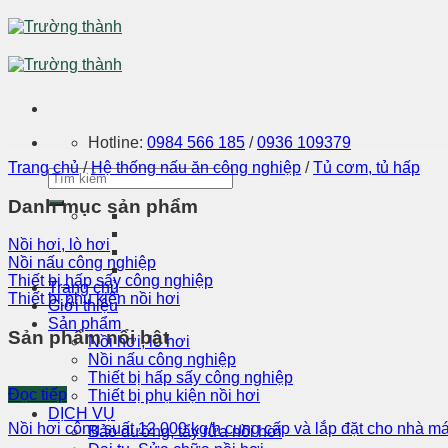
Skip
to
content
Hotline:
0984 566 185
/
0936 109379
Trang chủ
/
Hệ thống nấu ăn công nghiệp
/
Tủ cơm, tủ hấp
Danh mục sản phẩm
Nồi hơi, lò hơi
Nồi nấu công nghiệp
Thiết bị hấp sấy công nghiệp
Trang chủ
Thiết bị phụ kiện nồi hơi
Giới thiệu
Sản phẩm
Sản phẩm nổi bật
Nồi hơi, lò hơi
Nồi nấu công nghiệp
Thiết bị hấp sấy công nghiệp
Đọc tiếp
Thiết bị phụ kiện nồi hơi
DỊCH VỤ
Nồi hơi công suất 12 000 kg/h cung cấp và lắp đặt cho nhà m
Bảo dưỡng, tẩy rửa nồi hơi