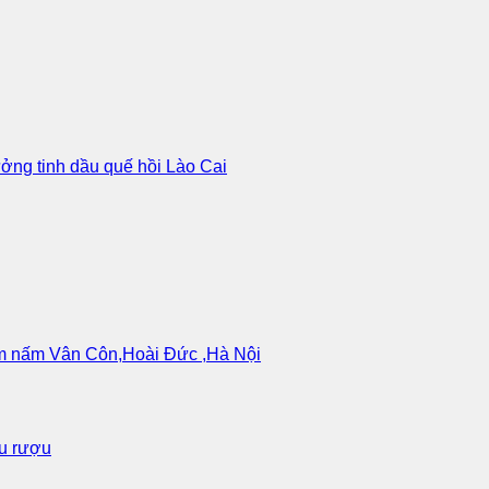
ưởng tinh dầu quế hồi Lào Cai
làm nấm Vân Côn,Hoài Đức ,Hà Nội
ấu rượu