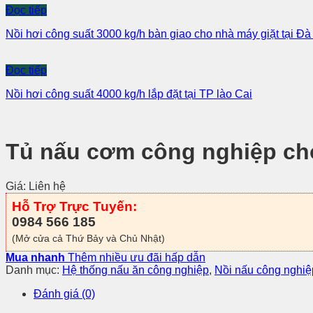
Đọc tiếp
Nồi hơi công suất 3000 kg/h bàn giao cho nhà máy giặt tại Đ
Đọc tiếp
Nồi hơi công suất 4000 kg/h lắp đặt tại TP lào Cai
Tủ nấu cơm công nghiệp ch
Giá: Liên hệ
Hỗ Trợ Trực Tuyến:
0984 566 185
(Mở cửa cả Thứ Bảy và Chủ Nhật)
Mua nhanh
Thêm nhiều ưu đãi hấp dẫn
Danh mục:
Hệ thống nấu ăn công nghiệp
,
Nồi nấu công nghiệ
Đánh giá (0)