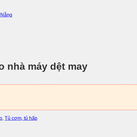
à Nẵng
o nhà máy dệt may
p
,
Tủ cơm, tủ hấp