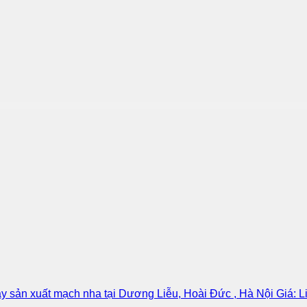
áy sản xuất mạch nha tại Dương Liễu, Hoài Đức , Hà Nội Giá: L